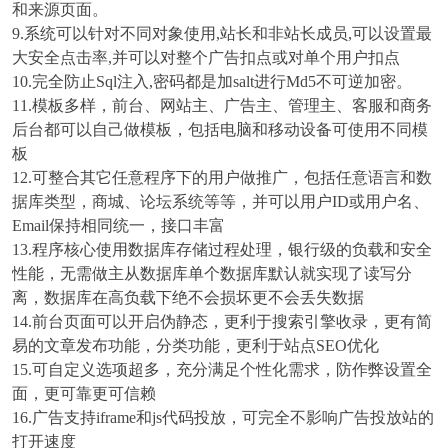
和来源页面。
9.系统可以针对不同对象使用,站长和非站长成员,可以设置最
大安全点击率,并可以对整个广告扣点或对单个用户扣点
10.完全防止Sql注入,密码都是加salt进行Md5不可逆加密。
11.模板多样，前台、网站主、广告主、管理主、客服和商务
后台都可以自己做模板，包括电脑和移动设备可使用不同模
板
12.可整合其它任意程序下的用户做推广，包括任意语言和数
据库类型，商城、论坛系统等等，并可以用户ID或用户名、
Email保持相同统一，接口丰富
13.程序核心使用数据库存储过程处理，银行级的负载和安全
性能，无需做主从数据库单个数据库默认就实现了读写分
离，数据库在高负载下绝不会损坏更不会丢失数据
14.前台页面可以开启伪静态，更利于搜索引擎收录，更有简
易的文章发布功能，分类功能，更利于站点SEO优化
15.可自定义选项超多，充分满足个性化需求，防作弊设置全
面，更可靠更可信赖
16.广告支持iframe和js代码投放，可完全不影响广告投放站的
打开速度