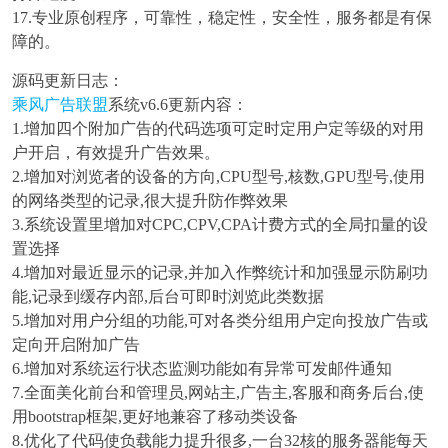
17.专业原创程序，可靠性，稳定性，安全性，服务都是有保
障的。
源码更新日志：
乘风广告联盟
系统v6.6更新内容：
1.增加四个附加广告的代码选项可定时定用户定等级的对用
户开启，有效提升广告效果。
2.增加对浏览者的设备的方向,CPU型号,核数,GPU型号,使用
的网络类型的记录,很大提升防作弊效果
3.系统设置里增加对CPC,CPV,CPA计费方式的全局扣量的设
置选择
4.增加对最近显示的记录,并加入作弊统计和加强显示防刷功
能,记录到缓存内部,后台可即时浏览此类数据
5.增加对用户分组的功能,可对各类分组用户定向投放广告或
定向开启附加广告
6.增加对系统运行状态监测功能如有异常可发邮件通知
7.全面美化前台和管理员,网站主,广告主,客服和商务后台,使
用bootstrap框架,更好地兼容了移动类设备
8.优化了代码使负载能力提升很多,一台32核的服务器能每天